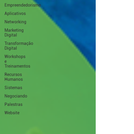
Empreendedorismo
Aplicativos
Networking
Marketing
Digital
Transformação
Digital
Workshops
e
Treinamentos
Recursos
Humanos
Sistemas
Negociando
Palestras
Website