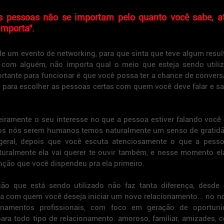
s pessoas não se importam pelo quanto você sabe, at
importa
".
e um evento de networking, para que sinta que teve algum resul
r com alguém, não importa qual o meio que esteja sendo utiliz
ortante para funcionar é que você possa ter a chance de convers
 para escolher as pessoas certas com quem você deve falar e sa
amente o seu interesse no que a pessoa estiver falando você a
odos nós serem humanos temos naturalmente um senso de gratidã
ral, depois que você escuta atenciosamente o que a pessoa
aturalmente ela vai querer te ouvir também, e nesse momento e
nção que você dispendeu pra ela primeiro.
o que está sendo utilizado não faz tanta diferença, desde 
oa com quem você deseja iniciar um novo relacionamento... no n
onamentos profissionais, com foco em geração de oportuni
ara todo tipo de relacionamento: amoroso, familiar, amizades, c