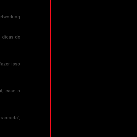
tworking 
 dicas de 
azer isso 
t, caso o 
rancuda", 