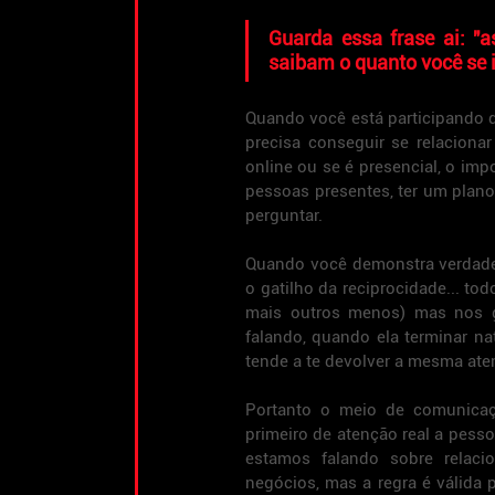
Guarda essa frase ai: "
a
saibam o quanto você se 
Quando você está participando d
precisa conseguir se relaciona
online ou se é presencial, o imp
pessoas presentes, ter um plano
perguntar.
Quando você demonstra verdadeir
o gatilho da reciprocidade... t
mais outros menos) mas nos ge
falando, quando ela terminar n
tende a te devolver a mesma ate
Portanto o meio de comunicaçã
primeiro de atenção real a pess
estamos falando sobre relaci
negócios, mas a regra é válida p