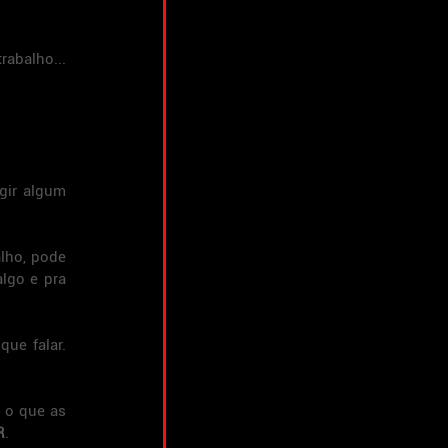
abalho... 
ir algum 
lho, pode 
lgo e pra 
ue falar. 
 
o que as 
R
.