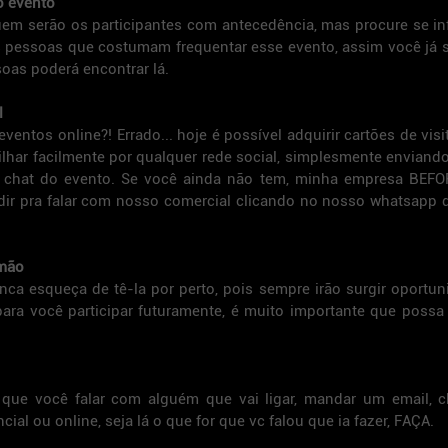
o evento
em serão os participantes com antecedência, mas procure se in
s pessoas que costumam frequentar esse evento, assim você já 
oas poderá encontrar lá.
l
ntos online?! Errado... hoje é possível adquirir cartões de visita
har facilmente por qualquer rede social, simplesmente enviando 
chat do evento. Se você ainda não tem, minha empresa BEFO
edir pra falar com nosso comercial clicando no nosso whatsapp d
 mão
unca esqueça de tê-la por perto, pois sempre irão surgir oportun
ra você participar futuramente, é muito importante que possa 
 que você falar com alguém que vai ligar, mandar um email, c
al ou online, seja lá o que for que vc falou que ia fazer, FAÇA.