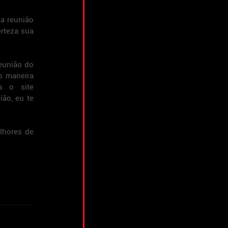
 reunião 
rteza sua 
E a cereja do bolo pra você que busca fazer networking de verdade, procure participar de uma reunião do 
o maneira 
melhor de fazer networking que da resultado, se você ainda não conhece acessa o site 
ão, eu te 
lhores de 