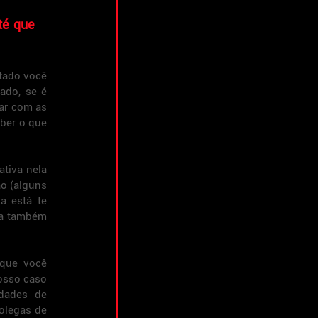
é que 
tado você 
ado, se é 
ar com as 
ber o que 
tiva nela 
o (alguns 
 está te 
la também 
que você 
osso caso 
dades de 
olegas de 