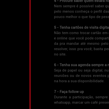
4 - Procure saber quem estará n
Nem sempre é possível saber qu
pelo menos conheça o perfil da
pouco melhor o que tipo de pess
5 - Tenha cartões de visita digita
Não tem como trocar cartão em eve
e online que você pode compartil
da pra mandar até mesmo pelo 
resolver, isso pra você, basta p
no site.
6 - Tenha sua agenda sempre a
Seja de papel ou seja digital, n
reuniões ou de novos eventos pa
na hora a sua disponibilidade.
7 - Faça follow up
Durante a participação, sempre
whatsapp, marcar um café presenci