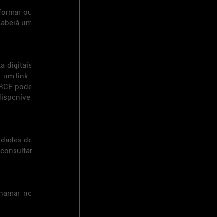
formar ou 
saberá um 
 digitais 
um link.. 
RCE pode 
isponível 
idades de 
consultar 
hamar no 