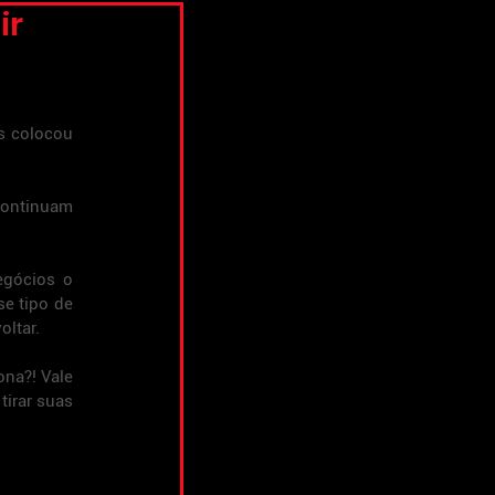
ir
 colocou 
ontinuam 
gócios o 
e tipo de 
oltar.
na?! Vale 
irar suas 