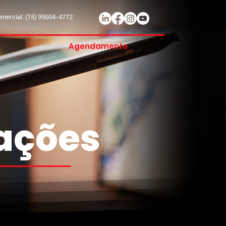
ercial: (15) 99604-4772
Agendamento
mações