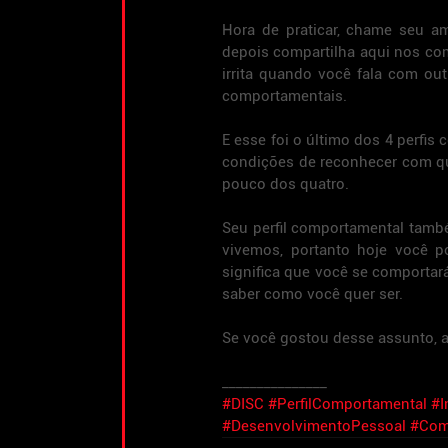
Hora de praticar, chame seu a
depois compartilha aqui nos co
irrita quando você fala com ou
comportamentais.
E esse foi o último dos 4 perfis
condições de reconhecer com qu
pouco dos quatro.
Seu perfil comportamental tam
vivemos, portanto hoje você p
significa que você se comportará
saber como você quer ser.
Se você gostou desse assunto, as
_______________
#DISC
#PerfilComportamental
#I
#DesenvolvimentoPessoal
#Com