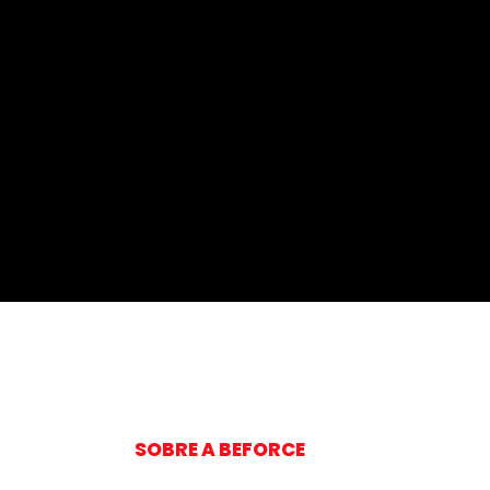
Como reconhecer e
interagir o perfil ESTÁVEL
- Perfil Comportamental
DISC #021
SOBRE A BEFORCE