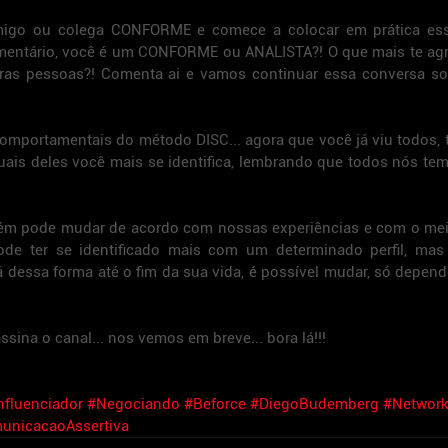
migo ou colega CONFORME e comece a colocar em prática essa
mentário, você é um CONFORME ou ANALISTA?! O que mais te agra
tras pessoas?! Comenta ai e vamos continuar essa conversa sob
 comportamentais do método DISC... agora que você já viu todos, t
ais deles você mais se identifica, lembrando que todos nós te
bém pode mudar de acordo com nossas experiências e com o mei
ode ter se identificado mais com um determinado perfil, mas 
 dessa forma até o fim da sua vida, é possível mudar, só depend
sina o canal... nos vemos em breve... bora lá!!!
nfluenciador
#Negociando
#Beforce
#DiegoBudemberg
#Network
unicacaoAssertiva