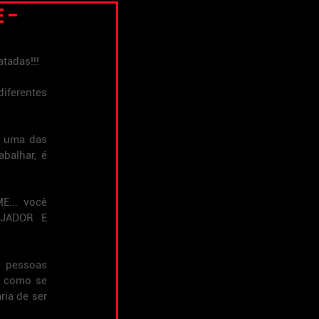
 -
tadas!!!
ferentes 
 uma das 
balhar, é 
... você 
JADOR E 
 pessoas 
 como se 
ia de ser 