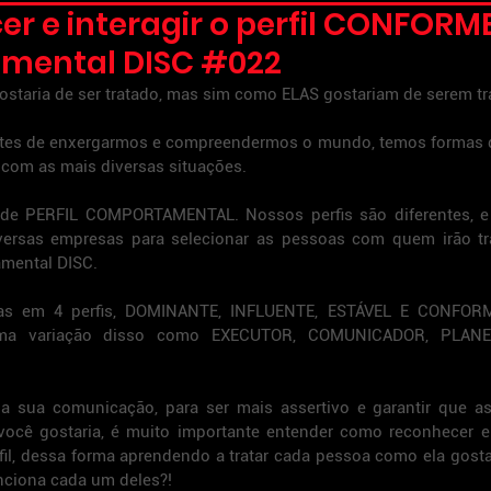
 e interagir o perfil CONFORME
amental DISC #022
ostaria de ser tratado, mas sim como ELAS gostariam de serem tra
tes de enxergarmos e compreendermos o mundo, temos formas di
r com as mais diversas situações.
de PERFIL COMPORTAMENTAL. Nossos perfis são diferentes, e
iversas empresas para selecionar as pessoas com quem irão tra
tamental DISC.
s em 4 perfis, DOMINANTE, INFLUENTE, ESTÁVEL E CONFORME
uma variação disso como EXECUTOR, COMUNICADOR, PLANE
a sua comunicação, para ser mais assertivo e garantir que as
ocê gostaria, é muito importante entender como reconhecer e
il, dessa forma aprendendo a tratar cada pessoa como ela gostar
unciona cada um deles?!