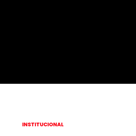
Como reconhecer e
Como rec
interagir o perfil
interagir o
INFLUENCIADOR - Perfil
DOMINANTE 
Comportamental DISC
Comporta
#020
#019
INSTITUCIONAL