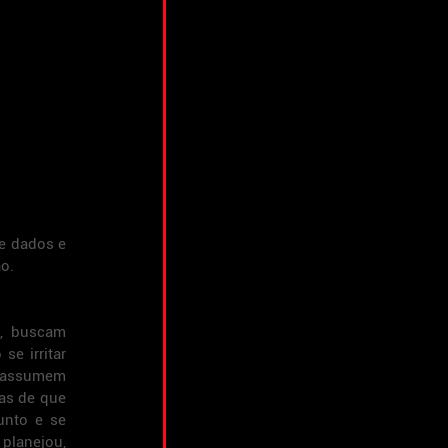
e dados e 
o.
, buscam 
e irritar 
 assumem 
as de que 
nto e se 
lanejou, 