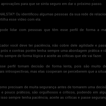
 aprovações para que se sinta seguro em dar o próximo passo.
ALSTA?! Ou identificou algumas pessoas da sua rede de relacio
rtilha esse vídeo com ela.
ode lidar com pessoas que têm esse perfil de forma a ma
ador você deve ter paciência, não cobre dele agilidade e pass
 prós e contras porém tenha sempre uma abordagem prática e rá
o sempre de forma lógica e aceite as críticas que ele vai fazer.
e perfil tomam decisão de forma lenta, pois são muito deta
s introspectivas, mas elas cooperam se perceberem que a situa
como precisam de muita segurança antes de tomarem uma decisão
 e pouco práticos, são orgulhosos e críticos, podendo em algu
r isso sempre tenha paciência, aceite as críticas e passe seguranç