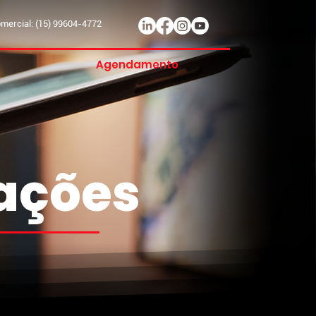
ercial: (15) 99604-4772
Agendamento
mações