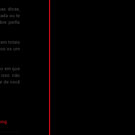
s dicas, 
da ou te 
re perfis 
em totais 
mos os um 
o em que 
isso não 
e de você 
ing