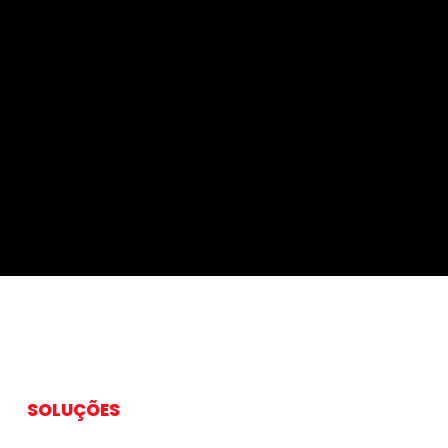
onhecer e
 perfil
- Perfil
mental DISC
SOLUÇÕES