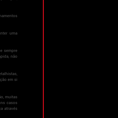
namentos 
nter uma 
e sempre 
pida, não 
lhistas, 
ção em si 
, muitas 
ns casos 
a através 