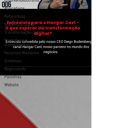
Empreendedorismo
Aplicativos
Networking
Entrevista para o Hangar Cast -
Marketing Digital
O que esperar da transformação
Transformação Digital
digital?
Workshops e
Entrevista concedida pelo nosso CEO Diego Budemberg ao
Treinamentos
canal Hangar Cast, nosso parceiro no mundo dos
negócios.
Recursos Humanos
Sistemas
Negociando
Palestras
Website