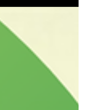
sim como ELAS gostariam de serem tratadas!!! Conheça o
perfil Estável...