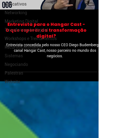
Aplicativos
Networking
Marketing Digital
Entrevista para o Hangar Cast -
O que esperar da transformação
Transformação Digital
digital?
Workshops e Treinamentos
Entrevista concedida pelo nosso CEO Diego Budemberg ao
Recursos Humanos
canal Hangar Cast, nosso parceiro no mundo dos
Sistemas
negócios.
Negociando
Palestras
Website