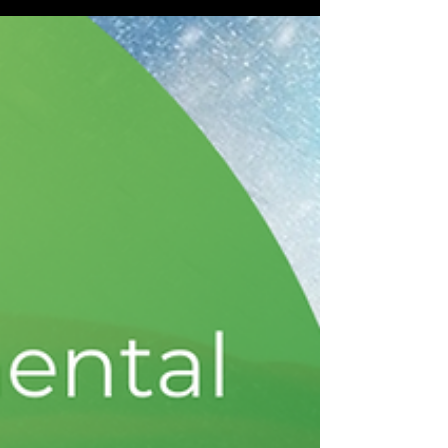
Não trate as pessoas que você gostaria de ser tratado, mas
sim como ELAS gostariam de serem tratadas!!! Conheça o
perfil Influenciador...