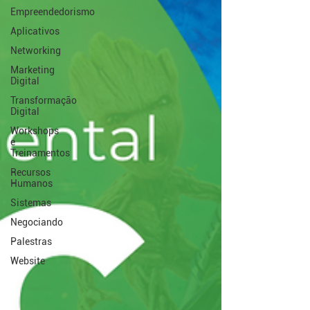
Empreendedorismo
Aplicativos
Networking
Marketing
Digital
Transformação
Digital
Workshops
e
Treinamentos
Recursos
Humanos
Sistemas
Negociando
Palestras
Website