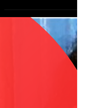
Como reconhecer e interagir o
perfil DOMINANTE - Perfil
Comportamental DISC #019
Não trate as pessoas que você gostaria de ser tratado, mas
sim como ELAS gostariam de serem tratadas!!! Conheça o
perfil do Dominante...