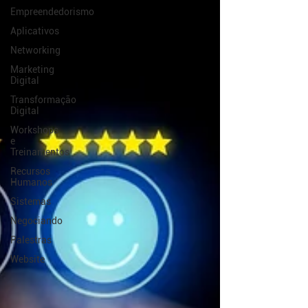
Empreendedorismo
Aplicativos
Networking
Marketing
Digital
Transformação
Digital
Workshops
e
Treinamentos
Recursos
Humanos
Sistemas
Negociando
Palestras
Website