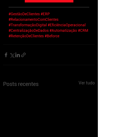
#GestãoDeClientes
#ERP
#RelacionamentoComClientes
#TransformaçãoDigital
#EficiênciaOperacional
#CentralizaçãoDeDados
#Automatização
#CRM
#RetençãoDeClientes
#Beforce
Ver tudo
Posts recentes