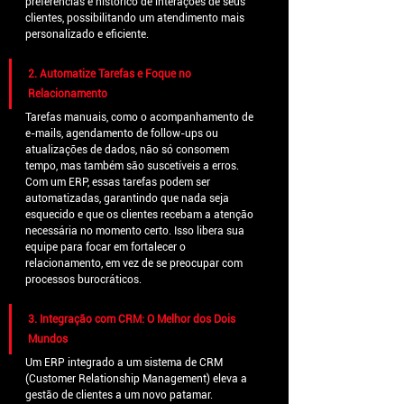
preferências e histórico de interações de seus 
clientes, possibilitando um atendimento mais 
personalizado e eficiente.
2. Automatize Tarefas e Foque no 
Relacionamento
Tarefas manuais, como o acompanhamento de 
e-mails, agendamento de follow-ups ou 
atualizações de dados, não só consomem 
tempo, mas também são suscetíveis a erros. 
Com um ERP, essas tarefas podem ser 
automatizadas, garantindo que nada seja 
esquecido e que os clientes recebam a atenção 
necessária no momento certo. Isso libera sua 
equipe para focar em fortalecer o 
relacionamento, em vez de se preocupar com 
processos burocráticos.
3. Integração com CRM: O Melhor dos Dois 
Mundos
Um ERP integrado a um sistema de CRM 
(Customer Relationship Management) eleva a 
gestão de clientes a um novo patamar. 