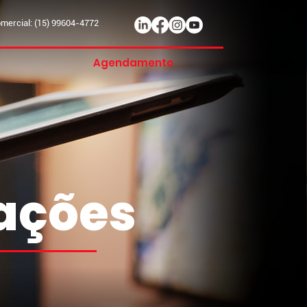
ercial: (15) 99604-4772
Agendamento
mações