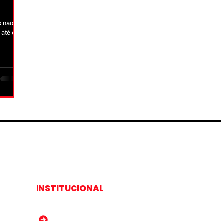
s não
 até o
INSTITUCIONAL
Sobre Nós