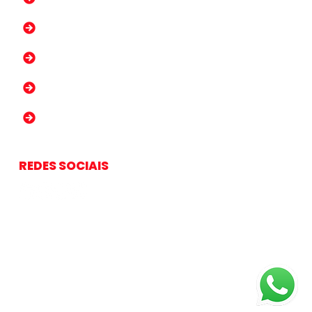
Websites e Lojas Virtuais
Atendimento por WhatsApp
Seja um Representante Comercial
Parceria Echosis
REDES SOCIAIS
ORCE ∴