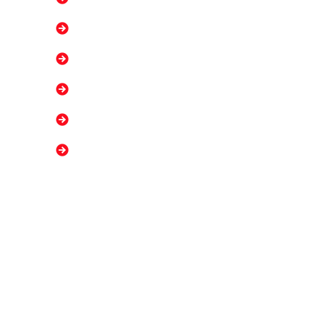
Trabalhe Conosco
Notícias
Aceite Eletrônico
Contato
Políticas de Privacidade
 os direitos reservados | Orgulhosamente desenvolvido por BEF