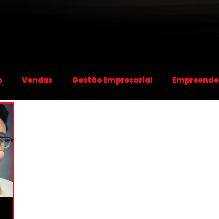
o
Vendas
Gestão Empresarial
Empreende
Transformação Digital
Workshops e Treina
lestras
Website