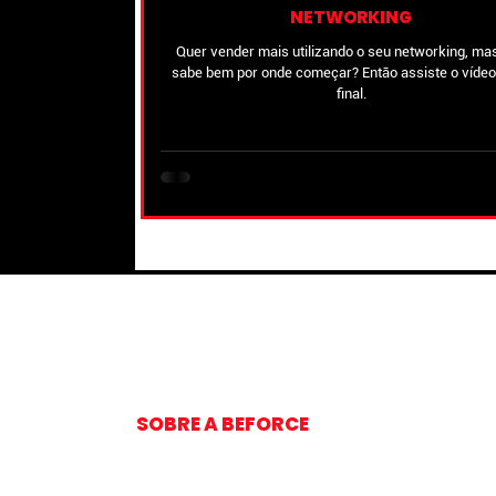
NETWORKING
Quer vender mais utilizando o seu networking, ma
sabe bem por onde começar? Então assiste o vídeo
final.
SOBRE A BEFORCE
Apaixonados por tecnologia, aficionados por