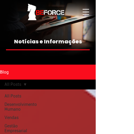
Notícias e Informações
Blog
All Posts
All Posts
Desenvolvimento
Humano
Vendas
Gestão
Empresarial