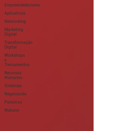
Empreendedorismo
Aplicativos
Networking
Marketing
Digital
Transformação
Digital
Workshops
e
Treinamentos
Recursos
Humanos
Sistemas
Negociando
Palestras
Website