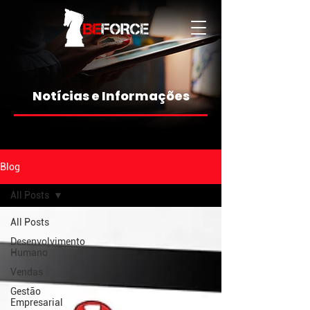
Notícias e Informações
Blog
All Posts
All Posts
Desenvolvimento
Humano
Vendas
Gestão
Empresarial