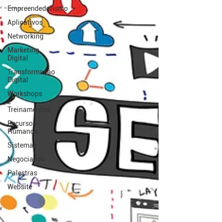
Empreendedorismo
Aplicativos
Networking
Marketing
Digital
Transformação
Digital
Workshops
e
Treinamentos
Recursos
Humanos
Sistemas
Negociando
Palestras
Website