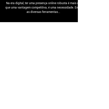
Estratégias Avançadas de SEO
para Websites Corporativos
Na era digital, ter uma presença online robusta é mais do
que uma vantagem competitiva; é uma necessidade. Entre
as diversas ferramentas...
SOBRE A BEFORCE
Apaixonados por tecnologia, aficionados por
resultados positivos, amantes do mundo dos
negócios, entusiastas do empreendedorismo e
decididos em investir nosso tempo, trabalho,
conhecimento e esforços para fazer o seu negócio
atingir o patamar que você sonhou. Muito prazer,
somos BEFORCE!!!
15996044772