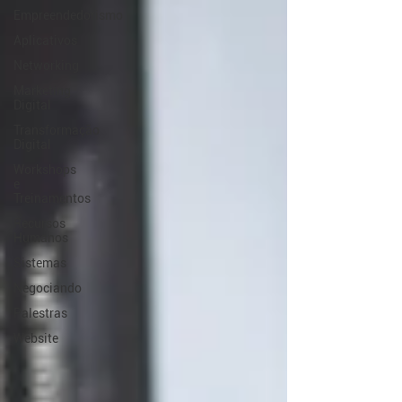
Empreendedorismo
Aplicativos
Networking
Marketing
Digital
Transformação
Digital
Workshops
e
Treinamentos
Recursos
Humanos
Sistemas
Negociando
Palestras
Website