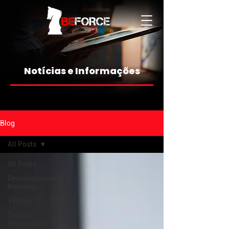
Notícias e Informações
Blog
All Posts
All Posts
Desenvolvimento
Humano
Vendas
Gestão
Empresarial