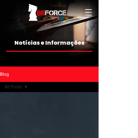
Notícias e Informações
Blog
All Posts
All Posts
Desenvolvimento
Humano
Vendas
Gestão
Empresarial