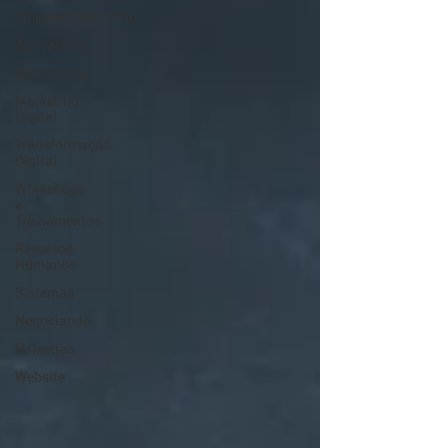
Empreendedorismo
Aplicativos
Networking
Marketing
Digital
Transformação
Digital
Workshops
e
Treinamentos
Recursos
Humanos
Sistemas
Negociando
Palestras
Website