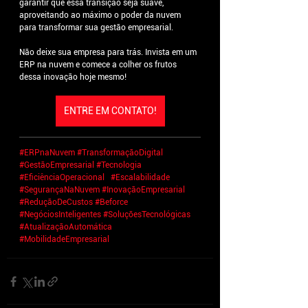
garantir que essa transição seja suave, 
aproveitando ao máximo o poder da nuvem 
para transformar sua gestão empresarial.
Não deixe sua empresa para trás. Invista em um 
ERP na nuvem e comece a colher os frutos 
dessa inovação hoje mesmo!
ENTRE EM CONTATO!
#ERPnaNuvem
#TransformaçãoDigital
#GestãoEmpresarial
#Tecnologia
#EficiênciaOperacional
#Escalabilidade
#SegurançaNaNuvem
#InovaçãoEmpresarial
#ReduçãoDeCustos
#Beforce
#NegóciosInteligentes
#SoluçõesTecnológicas
#AtualizaçãoAutomática
#MobilidadeEmpresarial