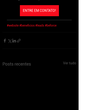
ENTRE EM CONTATO!
#website
#beneficios
#leads
#beforce
Ver tudo
Posts recentes