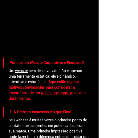
Por que um Website Corporativo é Essencial?
Um 
website
 bem desenvolvido não é apenas 
uma ferramenta estática; ele é dinâmico, 
interativo e estratégico. 
Aqui estão alguns 
motivos convincentes para considerar a 
importância de um 
website corporativo
 de alto 
desempenho:
1. A Primeira Impressão é a que Fica:
Seu 
website
 é muitas vezes o primeiro ponto de 
contato que os clientes em potencial têm com 
sua marca. Uma primeira impressão positiva 
pode fazer toda a diferença entre conquistar um 