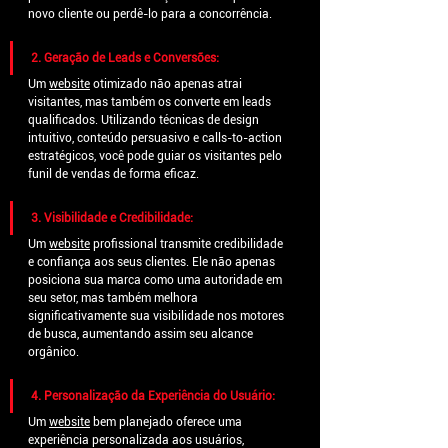
novo cliente ou perdê-lo para a concorrência.
2. Geração de Leads e Conversões:
Um 
website
 otimizado não apenas atrai 
visitantes, mas também os converte em leads 
qualificados. Utilizando técnicas de design 
intuitivo, conteúdo persuasivo e calls-to-action 
estratégicos, você pode guiar os visitantes pelo 
funil de vendas de forma eficaz.
3. Visibilidade e Credibilidade:
Um 
website
 profissional transmite credibilidade 
e confiança aos seus clientes. Ele não apenas 
posiciona sua marca como uma autoridade em 
seu setor, mas também melhora 
significativamente sua visibilidade nos motores 
de busca, aumentando assim seu alcance 
orgânico.
4. Personalização da Experiência do Usuário:
Um 
website
 bem planejado oferece uma 
experiência personalizada aos usuários, 