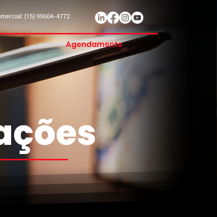
ercial: (15) 99604-4772
Agendamento
mações