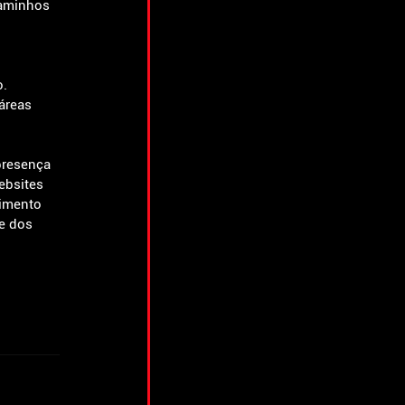
aminhos 
. 
áreas 
presença 
ebsites 
imento 
e dos 