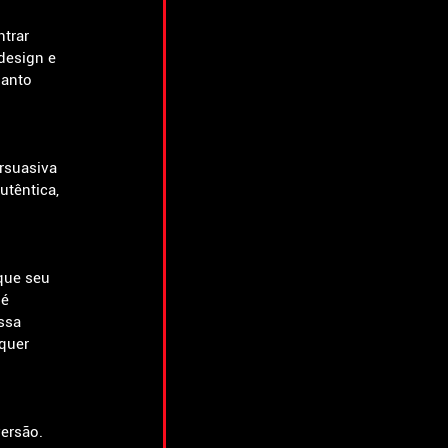
trar 
design e 
uanto 
rsuasiva 
têntica, 
que seu 
é 
ssa 
quer 
ersão. 