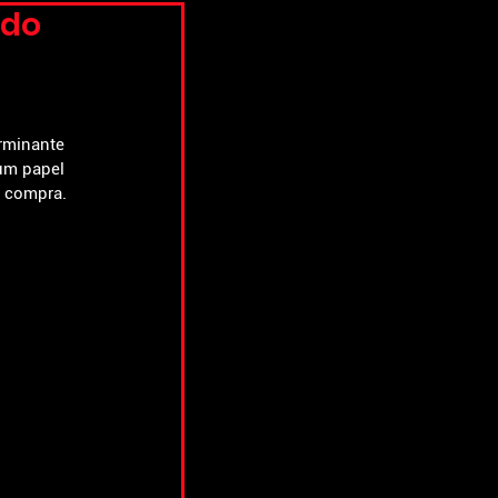
 do
rminante 
um papel 
e compra. 