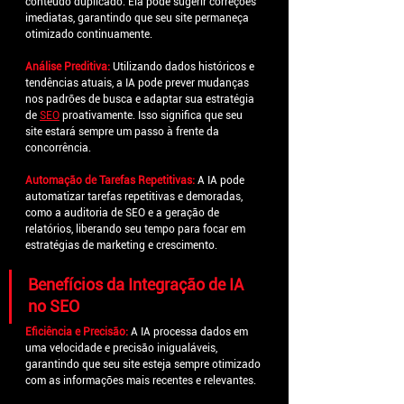
conteúdo duplicado. Ela pode sugerir correções 
imediatas, garantindo que seu site permaneça 
otimizado continuamente.
Análise Preditiva: 
Utilizando dados históricos e 
tendências atuais, a IA pode prever mudanças 
nos padrões de busca e adaptar sua estratégia 
de
SEO
proativamente. Isso significa que seu 
site estará sempre um passo à frente da 
concorrência.
Automação de Tarefas Repetitivas:
A IA pode 
automatizar tarefas repetitivas e demoradas, 
como a auditoria de SEO e a geração de 
relatórios, liberando seu tempo para focar em 
estratégias de marketing e crescimento.
Benefícios da Integração de IA 
no SEO
Eficiência e Precisão:
A IA processa dados em 
uma velocidade e precisão inigualáveis, 
garantindo que seu site esteja sempre otimizado 
com as informações mais recentes e relevantes.