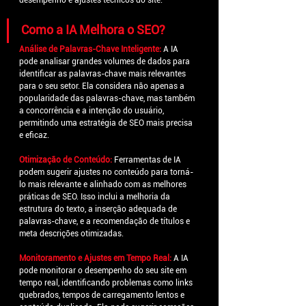
desempenho e ajustes técnicos do site.
Como a IA Melhora o SEO?
Análise de Palavras-Chave Inteligente:
 A IA 
pode analisar grandes volumes de dados para 
identificar as palavras-chave mais relevantes 
para o seu setor. Ela considera não apenas a 
popularidade das palavras-chave, mas também 
a concorrência e a intenção do usuário, 
permitindo uma estratégia de SEO mais precisa 
e eficaz.
Otimização de Conteúdo:
Ferramentas de IA 
podem sugerir ajustes no conteúdo para torná-
lo mais relevante e alinhado com as melhores 
práticas de SEO. Isso inclui a melhoria da 
estrutura do texto, a inserção adequada de 
palavras-chave, e a recomendação de títulos e 
meta descrições otimizadas.
Monitoramento e Ajustes em Tempo Real: 
A IA 
pode monitorar o desempenho do seu site em 
tempo real, identificando problemas como links 
quebrados, tempos de carregamento lentos e 