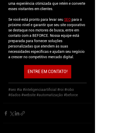
uma experiência otimizada que retém e converte 
esses visitantes em clientes.
Se você está pronto para levar seu 
SEO
para o 
próximo nível e garantir que seu site corporativo 
se destaque nos motores de busca, entre em 
contato com a BEFORCE. Nossa equipe está 
preparada para fornecer soluções 
personalizadas que atendem às suas 
necessidades específicas e ajudam seu negócio 
a crescer no competitivo mercado digital.
ENTRE EM CONTATO!
#seo
#ia
#inteligenciaartificial
#roi
#robo
#dados
#website
#automatização
#beforce