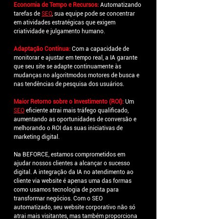
Economia de Tempo e Recursos:
Automatizando 
tarefas de
SEO
, sua equipe pode se concentrar 
em atividades estratégicas que exigem 
criatividade e julgamento humano.
Adaptação Contínua:
Com a capacidade de 
monitorar e ajustar em tempo real, a IA garante 
que seu site se adapte continuamente às 
mudanças no algoritmodos motores de busca e 
nas tendências de pesquisa dos usuários.
Maior Retorno sobre o Investimento (ROI):
Um
SEO
eficiente atrai mais tráfego qualificado, 
aumentando as oportunidades de conversão e 
melhorando o ROI das suas iniciativas de 
marketing digital.
Na BEFORCE, estamos comprometidos em 
ajudar nossos clientes a alcançar o sucesso 
digital. A integração da IA no atendimento ao 
cliente via website é apenas uma das formas 
como usamos tecnologia de ponta para 
transformar negócios. Com o SEO 
automatizado, seu website corporativo não só 
atrai mais visitantes, mas também proporciona 