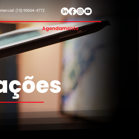
ercial: (15) 99604-4772
Agendamento
mações