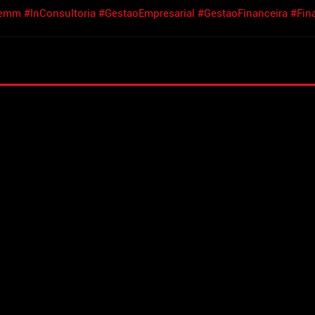
remm
#InConsultoria
#GestaoEmpresarial
#GestaoFinanceira
#Fin