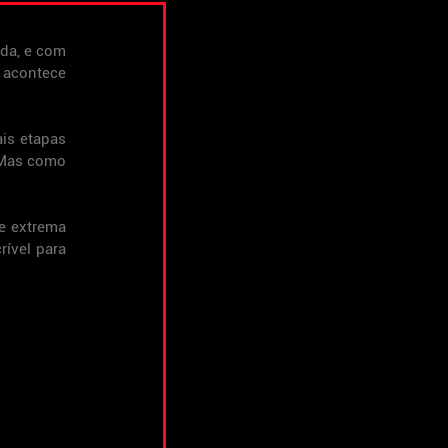
da, e com 
acontece 
is etapas 
 Mas como 
e extrema 
ível para 