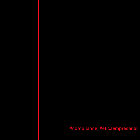
#compliance
, 
#éticaempresarial
, 