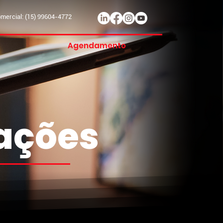
ercial: (15) 99604-4772
Agendamento
mações