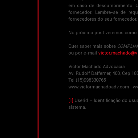
em caso de descumprimento. Co
fornecedor. Lembre-se de req
fornecedores do seu fornecedor.
No próximo post veremos como se
Quer saber mais sobre 
COMPLIA
ou por e-mail 
victor.machado@v
Victor Machado Advocacia
Av. Rudolf Dafferner, 400, Cep 1
Tel (15)998330765
www.victormachadoadv.com   ww
[1]
 Userid – Identificação do usu
sistema.