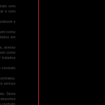
rato com 
al e com 
acebook e 
 bem como 
dados em 
, acesso 
 bem como 
tratados 
 contrato 
ntratos. 
o serviço 
o. Deixe 
descritos 
 contrato 