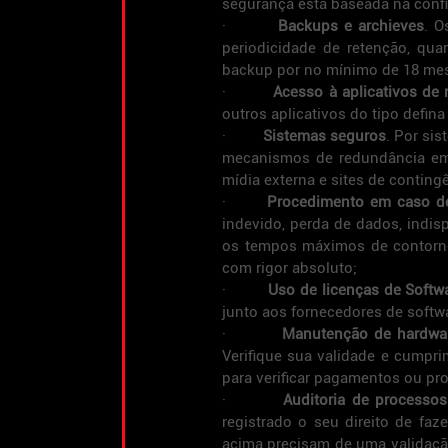
segurança está baseada na confi
·         
Backups e archieves
. O
periodicidade de retenção, qu
backup por no mínimo de 18 me
·         
Acesso à aplicativos de 
outros aplicativos do tipo defina a
·         
Sistemas seguros
. Por si
mecanismos de redundância em 
mídia externa e sites de conting
·       
Procedimento em caso de
indevido, perda de dados, indisp
os tempos máximos de contorno
com rigor absoluto;
·         
Uso de licenças de Softw
junto aos fornecedores de softw
·         
Manutenção de hardwa
Verifique sua validade e cumpri
para verificar pagamentos ou pr
·         
Auditoria de processos
registrado o seu direito de faz
acima precisam de uma validação