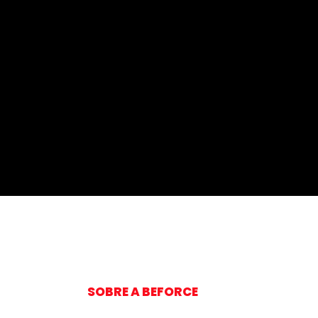
Qual a importância da
integração entre
sistemas?
SOBRE A BEFORCE