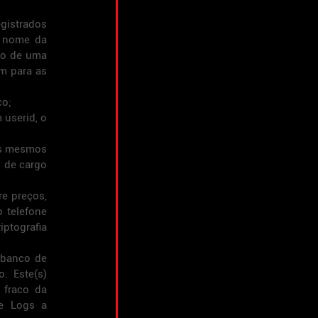
gistrados 
u nome da 
so de uma 
m para as 
co;
userid, o 
s mesmos 
 de cargo 
e preços, 
telefone 
ptografia 
banco de 
 Este(s) 
fraco da 
e Logs a 