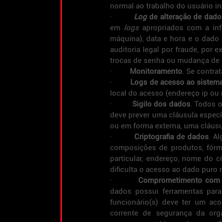
normal ao trabalho do usuário i
·         
Log 
de alteração de dado
em 
logs
 apropriados com a in
máquina), data e hora e o dado
auditoria legal por fraude, por e
trocas de senha ou mudança de p
·         
Monitoramento
. Se contra
·         
Logs de acesso ao sistem
local do acesso (endereço ip ou
·         
Sigilo dos dados
. Todos 
deve prever uma cláusula específ
ou em forma externa, uma cláusu
·         
Criptografia de dados
. A
composições de produtos, fórmu
particular, endereço, nome do cô
dificulta o acesso ao dado pur
·         
Comprometimento com 
dados possui ferramentas para
funcionário(s) deve ter um aco
corrente de segurança da org