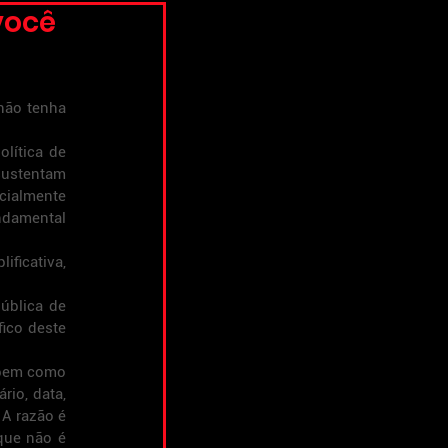
você
não tenha 
lítica de 
sustentam 
cialmente 
ndamental 
ficativa, 
ública de 
ico deste 
 bem como 
io, data, 
A razão é 
que não é 