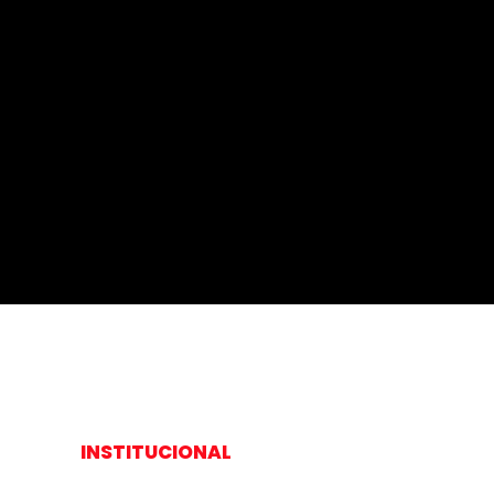
Qual a importância de
Quais rec
um chatbots empático?
WhatsApp 
posso usa
melhorar
vendas?
INSTITUCIONAL