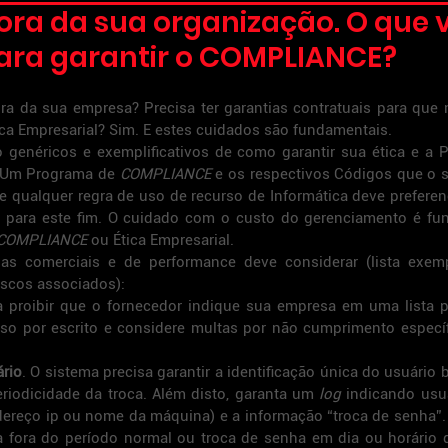
fora da sua organização. O que 
para garantir o COMPLIANCE?
ra da sua empresa? Precisa ter garantias contratuais para que 
ica Empresarial? Sim. E estes cuidados são fundamentais.
 genéricos e exemplificativos de como garantir sua ética e a Po
 Um Programa de 
COMPLIANCE
 e os respectivos Códigos que o 
e qualquer regra de uso de recurso de Informática deve preferen
os para este fim. O cuidado com o custo do gerenciamento é fu
COMPLIANCE 
ou Ética Empresarial.
as comerciais e de performance deve considerar (lista exempli
iscos associados):
a proibir que o fornecedor indique sua empresa em uma lista p
isso por escrito e considere multas por não cumprimento específ
ário
. O sistema precisa garantir a identificação única do usuário
eriodicidade da troca. Além disto, garanta um 
log
 indicando usuár
dereço ip ou nome da máquina) e a informação “troca de senha”. 
a fora do período normal ou troca de senha em dia ou horário 