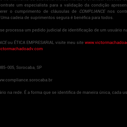
ntrate um especialista para a validação da condição apresent
uerer o cumprimento de cláusulas de 
COMPLIANCE
 nos contr
 Uma cadeia de suprimentos segura é benéfica para todos.
 processa um pedido judicial de identificação de um usuário na
NCE
 ou ÉTICA EMPRESARIAL visite meu site 
www.victormachadoa
ictormachadoadv.com
8085-005, Sorocaba, SP
w.compliance.sorocaba.br
ário na rede. É a forma que se identifica de maneira única, cada u