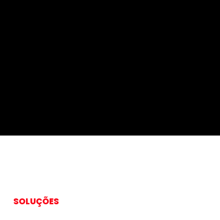
ursos de
Business
r para
 minhas
SOLUÇÕES