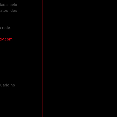
ada pelo 
atos dos 
 rede.
dv.com
suário no 