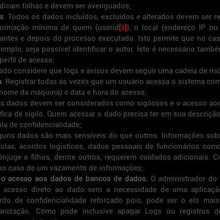
ndicam falhas e devem ser averiguados;
s
. Todos os dados incluídos, excluídos e alterados devem ser re
formação mínima de quem (userid
[1]
), o local (endereço IP o
 antes e depois do processo executado. Isto permite que no ca
xemplo, seja possível identificar o autor. Isto é necessário també
erfil de acesso;
tado considere que logs e avisos devem seguir uma cadeia de ris
a
. Registrar todas as vezes que um usuário acessa o sistema com 
 nome da máquina) e data e hora do acesso;
os dados devem ser considerados como sigilosos e o acesso ao
ica de sigilo. Quem acessar o dado precisa ter em sua descrição
la de confidencialidade;
lguns dados são mais sensíveis do que outros. Informações sobr
las, acordos logísticos, dados pessoais de funcionários como 
njuge e filhos, dentre outros, requerem cuidados adicionais. Cri
o no caso de um vazamento de informações;
o acesso aos dados de bancos de dados.
 O administrador do 
 acesso direto ao dado sem a necessidade de uma aplicação.
rdo de confidencialidade reforçado pois, pode ser o elo mais 
anização. Como pode inclusive apagar Logs ou registros d