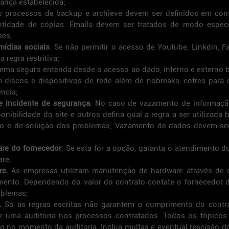
ança estabelecida;
s processos de backup e archieve devem ser definidos em cont
antidade de cópias. Emails devem ser tratados de modo especi
ses;
mídias sociais
. Se não permitir o acesso de Youtube, Linkdin, F
 regra restritiva;
stema seguro entenda desde o acesso ao dado, interno e externo
discos e dispositivos de rede além de nobreaks, cofres para 
ência;
 incidente de segurança
. No caso de vazamento de informação
onibilidade do site e outros defina qual a regra a ser utilizada
 e de solução dos problemas; Vazamento de dados devem ser 
are do fornecedor
. Se esta for a opção, garanta o atendimento do
are;
re.
 As empresas utilizam manutenção de hardware através de co
mento. Dependendo do valor do contrato contate o fornecedor d
oblemas;
.
 Só as regras escritas não garantem o cumprimento do contrat
er uma auditoria nos processos contratados. Todos os tópicos 
 no momento da auditoria. Inclua multas e eventual rescisão do