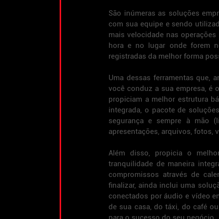
São inúmeras as soluções empres
com sua equipe e sendo utilizad
mais velocidade nas operações 
hora e no lugar onde forem n
registradas da melhor forma pos
Uma dessas ferramentas que, ar
você conduz a sua empresa, é o
propiciam a melhor estrutura b
integrada, o pacote de soluçõ
segurança e sempre à mão (li
apresentações, arquivos, fotos, 
Além disso, propicia o melho
tranquilidade de maneira integ
compromissos através de calen
finalizar, ainda inclui uma solu
conectados por áudio e vídeo em
de sua casa, do táxi, do café o
para o sucesso do seu negócio.