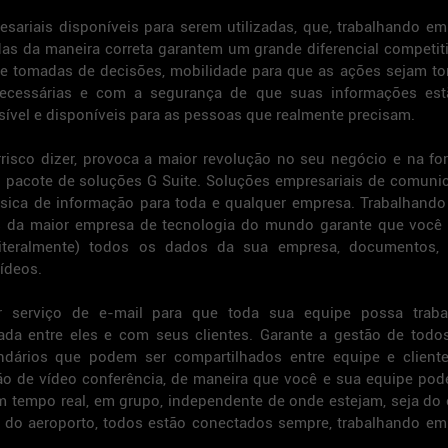
ariais disponíveis para serem utilizadas, que, trabalhando em
as da maneira correta garantem um grande diferencial competiti
e tomadas de decisões, mobilidade para que as ações sejam to
ecessárias e com a segurança de que suas informações est
sível e disponíveis para as pessoas que realmente precisam.
risco dizer, provoca a maior revolução no seu negócio e na fo
 pacote de soluções G Suite. Soluções empresariais de comunic
ásica de informação para toda e qualquer empresa. Trabalhando
es da maior empresa de tecnologia do mundo garante que você 
teralmente) todos os dados da sua empresa, documentos, pl
vídeos.
r serviço de e-mail para que toda sua equipe possa traba
rada entre eles e com seus clientes. Garante a gestão de todo
dários que podem ser compartilhados entre equipe e clientes
ção de vídeo conferência, de maneira que você e sua equipe pode
 tempo real, em grupo, independente de onde estejam, seja do es
u do aeroporto, todos estão conectados sempre, trabalhando em