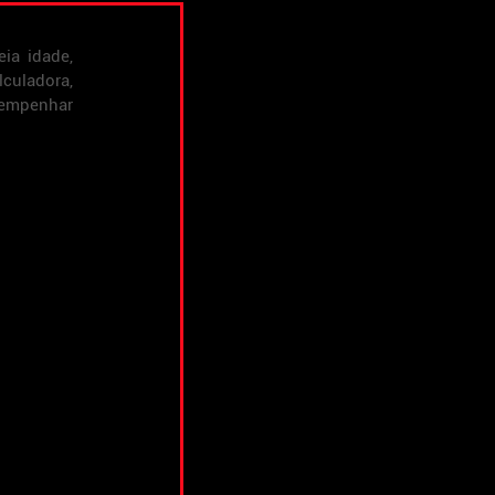
a idade, 
culadora, 
sempenhar 