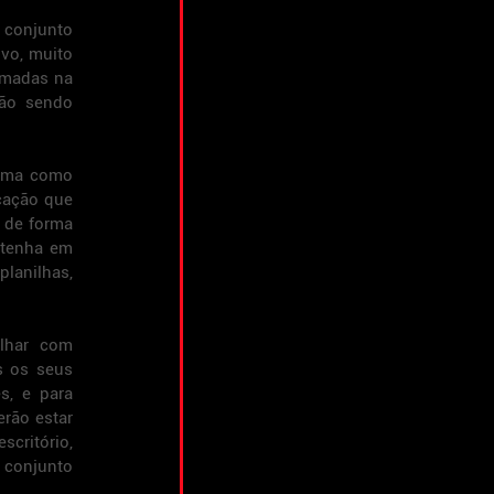
 conjunto 
vo, muito 
madas na 
ão sendo 
rma como 
ação que 
 de forma 
tenha em 
anilhas, 
lhar com 
s os seus 
, e para 
rão estar 
critório, 
 conjunto 