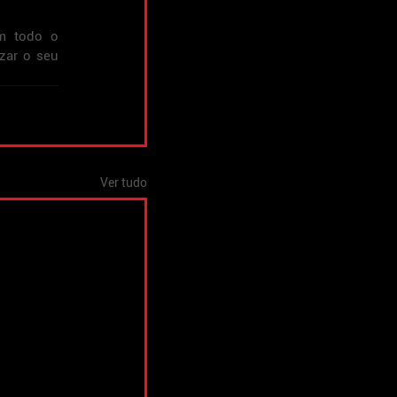
m todo o 
ar o seu 
Ver tudo