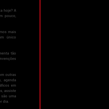
a hoje? A 
m pouco, 
mos mais 
um único 
enta tão 
nvenções 
om outras 
, agenda 
ficos em 
, assiste 
. são uma 
r dia.