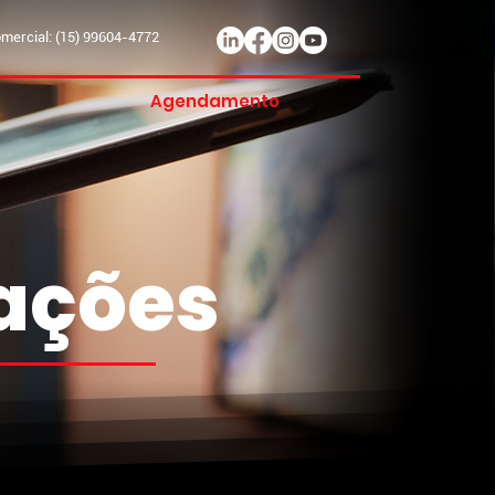
ercial: (15) 99604-4772
Agendamento
mações