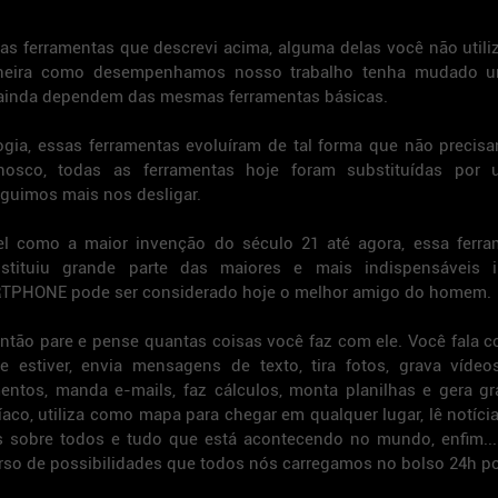
s ferramentas que descrevi acima, alguma delas você não utiliz
aneira como desempenhamos nosso trabalho tenha mudado u
 ainda dependem das mesmas ferramentas básicas.
ia, essas ferramentas evoluíram de tal forma que não precisa
nosco, todas as ferramentas hoje foram substituídas por 
guimos mais nos desligar.
el como a maior invenção do século 21 até agora, essa ferram
tituiu grande parte das maiores e mais indispensáveis i
TPHONE pode ser considerado hoje o melhor amigo do homem.
ntão pare e pense quantas coisas você faz com ele. Você fala c
 estiver, envia mensagens de texto, tira fotos, grava vídeos
tos, manda e-mails, faz cálculos, monta planilhas e gera grá
aco, utiliza como mapa para chegar em qualquer lugar, lê notícias
tas sobre todos e tudo que está acontecendo no mundo, enfim..
erso de possibilidades que todos nós carregamos no bolso 24h po