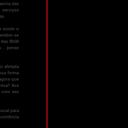
ioria das 
serviços 
as.
existir o 
embre-se 
 das 8h00 
.. pense 
i afetada 
sua forma 
agora que 
esa? Aos 
 com seu 
soal para 
corrência 