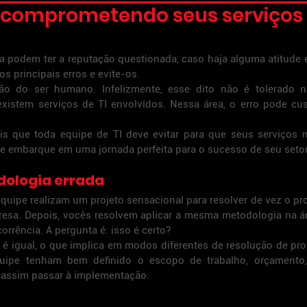
o comprometendo seus serviços
a podem ter a reputação questionada, caso haja alguma atitude e
os principais erros e evite-os.
ão do ser humano. Infelizmente, esse dito não é tolerado 
 existem serviços de TI envolvidos. Nessa área, o erro pode cus
ais que toda equipe de TI deve evitar para que seus serviços 
 e embarque em uma jornada perfeita para o sucesso de seu setor
dologia errada
quipe realizam um projeto sensacional para resolver de vez o pr
resa. Depois, vocês resolvem aplicar a mesma metodologia na á
orrência. A pergunta é: isso é certo?
 é igual, o que implica em modos diferentes de resolução de pro
uipe tenham bem definido o escopo de trabalho, orçamento,
 assim passar à implementação.