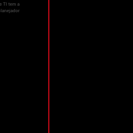
 TI tem a 
lanejador 