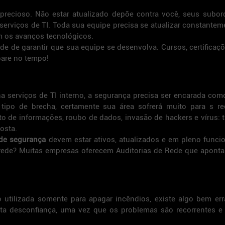
recioso. Não estar atualizado depõe contra você, seus subord
rviços de TI. Toda sua equipe precisa se atualizar constantem
 os avanços tecnológicos. 
de de garantir que sua equipe se desenvolva. Cursos, certificaçõ
pare no tempo!
 serviços de TI interno, a segurança precisa ser encarada com
r tipo de brecha, certamente sua área sofrerá muito para s re
 de informações, roubo de dados, invasão de hackers e vírus: 
osta.
 de segurança 
devem estar ativos, atualizados e em pleno funci
rede? Muitas empresas oferecem Auditorias de Rede que aponta
 utilizada somente para apagar incêndios, existe algo bem err
ita desconfiança, uma vez que os problemas são recorrentes e