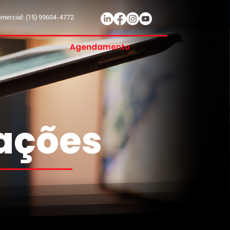
ercial: (15) 99604-4772
Agendamento
mações