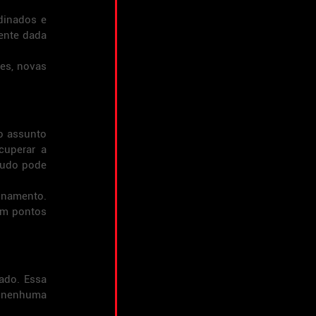
inados e 
ente dada 
es, novas 
o assunto 
cuperar a 
tudo pode 
onamento. 
m pontos 
ado. Essa 
 nenhuma 