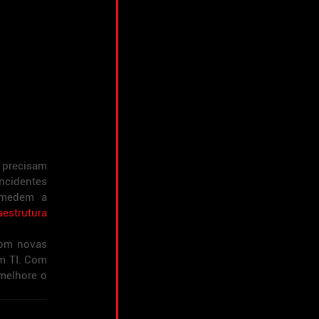
 precisam 
cidentes 
 medem a 
aestrutura 
om novas 
m TI. Com 
melhore o 