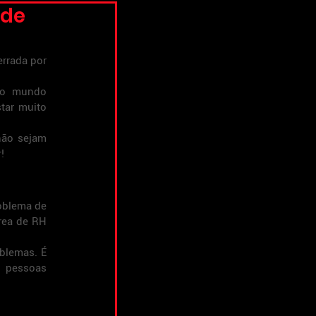
 de
rrada por 
no mundo 
tar muito 
não sejam 
!
oblema de 
rea de RH 
blemas. É 
 pessoas 