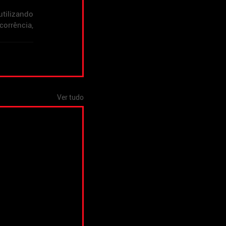
tilizando 
orrência, 
Ver tudo