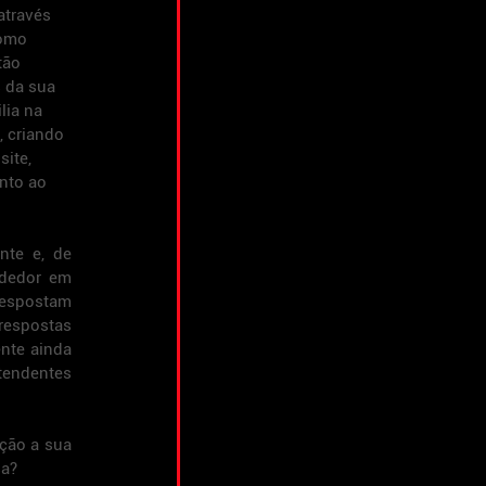
através 
como 
tão 
 da sua 
lia na 
 criando 
ite, 
nto ao 
te e, de 
dedor em 
respostam 
respostas 
nte ainda 
tendentes 
ção a sua 
sa?