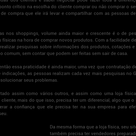
vidas dos clientes e saber negociar pode fazer toda a diferen
ponto crítico na escolha do cliente comprar ou não comprar o se
 de compra que ele irá levar e compartilhar com as pessoas de
s nos shoppings, volume ainda maior e crescente é o de pes
as físicas na hora de comprar novos produtos. Com a facilidade de
s, realizar pesquisas sobre informações dos produtos, cotações e
algo comum, sem contar que podem ser feitas sem sair de casa.
ntão essa praticidade é ainda maior, uma vez que contratação de
 indicações, as pessoas realizam cada vez mais pesquisas no G
solucionar seus problemas.
tado assim como vários outros, e assim como uma loja física, 
cliente, mais do que isso, precisa ter um diferencial, algo que o 
rar a confiança que ele precisa ter na sua empresa para efet
seu.
Da mesma forma que a loja física, seu sit
também precisa ter vendedores preparad