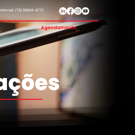
ercial: (15) 99604-4772
Agendamento
mações