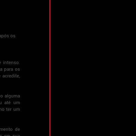
após os 
.
 intenso. 
 para os 
acredite, 
do alguma 
u até um 
o ter um 
mento de 