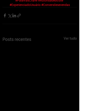
#PalavrasChave
#AutoridadedoSite
#ExperienciadoUsuário
#Conversõesevendas
Ver tudo
Posts recentes