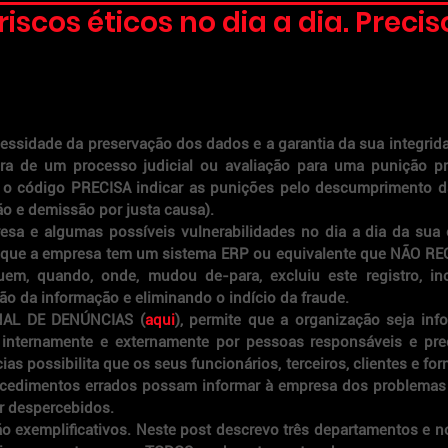
iscos éticos no dia a dia. Preci
essidade da preservação dos dados e a garantia da sua integrida
ra de um processo judicial ou avaliação para uma punição pre
, o código PRECISA indicar as punições pelo descumprimento da
ão e demissão por justa causa).
a e algumas possíveis vulnerabilidades no dia a dia da sua o
que a empresa tem um sistema ERP ou equivalente que NÃO REG
m, quando, onde, mudou de-para, excluiu este registro, incl
ão da informação e eliminando o indício da fraude.
NAL DE DENÚNCIAS (
aqui
), permite que a organização seja inf
 internamente e externamente por pessoas responsáveis e pre
as possibilita que os seus funcionários, terceiros, clientes e for
edimentos errados possam informar à empresa dos problemas 
r despercebidos. 
 exemplificativos. Neste post descrevo três departamentos e n