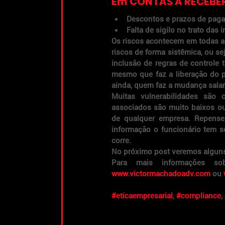
Em CONTAS A RECEBE
Descontos e prazos de paga
Falta de sigilo no trato das
Os riscos acontecem em todas as
riscos de forma sistêmica, ou se
inclusão de regras de controle
mesmo que faz a liberação do p
ainda, quem faz a mudança salar
Muitas vulnerabilidades são 
associados são muito baixos ou
de qualquer empresa. Repense
informação o funcionário tem so
corre.
No próximo post veremos alguns 
www.victormachadoadv.com
 ou 
#eticaempresarial
, 
#compliance
, 