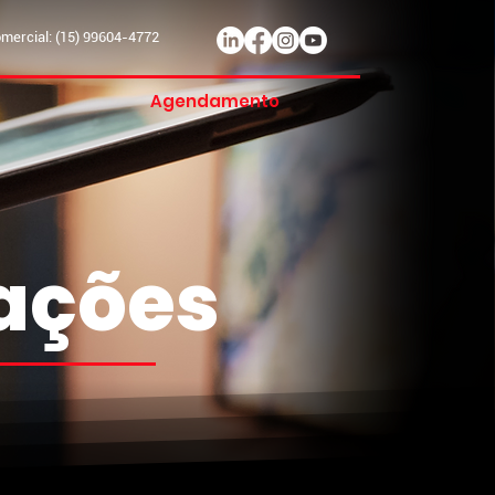
ercial: (15) 99604-4772
Agendamento
mações