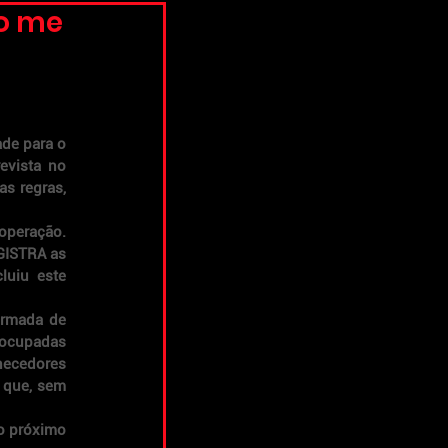
so me
de para o 
vista no 
s regras, 
peração. 
ISTRA as 
uiu este 
ormada de 
ocupadas 
necedores 
que, sem 
o próximo 