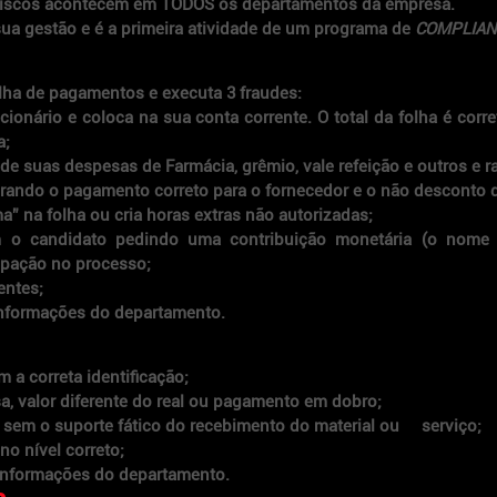
 riscos acontecem em TODOS os departamentos da empresa.
ua gestão e é a primeira atividade de um programa de 
COMPLIAN
lha de pagamentos e executa 3 fraudes:
cionário e coloca na sua conta corrente. O total da folha é corret
a;
de suas despesas de Farmácia, grêmio, vale refeição e outros e rat
rando o pagamento correto para o fornecedor e o não desconto d
ma” na folha ou cria horas extras não autorizadas;
 o candidato pedindo uma contribuição monetária (o nome c
ipação no processo;
entes;
 informações do departamento.
a correta identificação;
a, valor diferente do real ou pagamento em dobro;
sem o suporte fático do recebimento do material ou     serviço; 
o nível correto;
as informações do departamento.