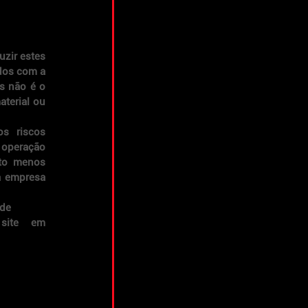
zir estes 
dos com a 
s não é o 
erial ou 
s riscos 
operação 
to menos 
a empresa 
rde
Para mais informações sobre COMPLIANCE e ética empresarial, consulte meu site em 