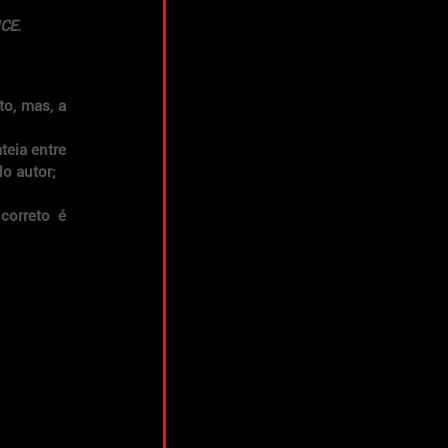
CE.
o, mas, a 
eia entre 
o autor;
orreto é 